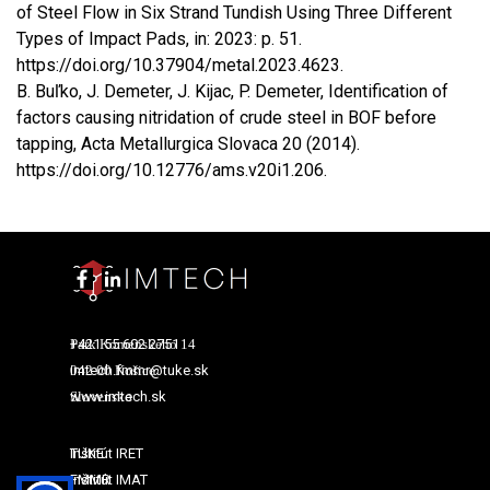
of Steel Flow in Six Strand Tundish Using Three Different
Types of Impact Pads, in: 2023: p. 51.
https://doi.org/10.37904/metal.2023.4623.
B. Buľko, J. Demeter, J. Kijac, P. Demeter, Identification of
factors causing nitridation of crude steel in BOF before
tapping, Acta Metallurgica Slovaca 20 (2014).
https://doi.org/10.12776/ams.v20i1.206.
+421 55 602 2751
Park Komenského 14
imtech.fmmr@tuke.sk
042 00 Košice
Slovensko
www.imtech.sk
TUKE
Inštitút IRET
Inštitút IMAT
FMMR