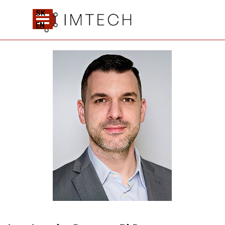
Prejsť na obsah
SK
Preskočiť menu
EN