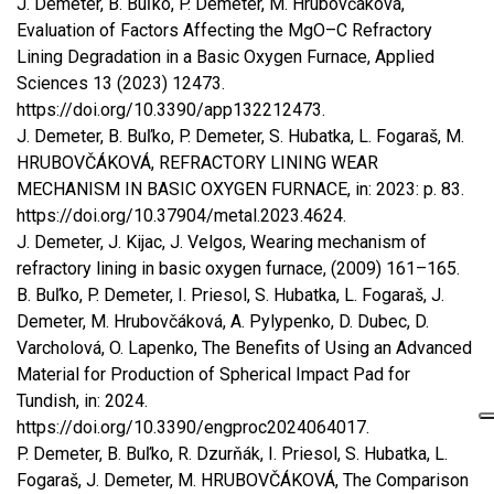
J. Demeter, B. Buľko, P. Demeter, M. Hrubovčáková,
Evaluation of Factors Affecting the MgO–C Refractory
Lining Degradation in a Basic Oxygen Furnace, Applied
Sciences 13 (2023) 12473.
https://doi.org/10.3390/app132212473.
J. Demeter, B. Buľko, P. Demeter, S. Hubatka, L. Fogaraš, M.
HRUBOVČÁKOVÁ, REFRACTORY LINING WEAR
MECHANISM IN BASIC OXYGEN FURNACE, in: 2023: p. 83.
https://doi.org/10.37904/metal.2023.4624.
J. Demeter, J. Kijac, J. Velgos, Wearing mechanism of
refractory lining in basic oxygen furnace, (2009) 161–165.
B. Buľko, P. Demeter, I. Priesol, S. Hubatka, L. Fogaraš, J.
Demeter, M. Hrubovčáková, A. Pylypenko, D. Dubec, D.
Varcholová, O. Lapenko, The Benefits of Using an Advanced
Material for Production of Spherical Impact Pad for
Tundish, in: 2024.
https://doi.org/10.3390/engproc2024064017.
P. Demeter, B. Buľko, R. Dzurňák, I. Priesol, S. Hubatka, L.
Fogaraš, J. Demeter, M. HRUBOVČÁKOVÁ, The Comparison