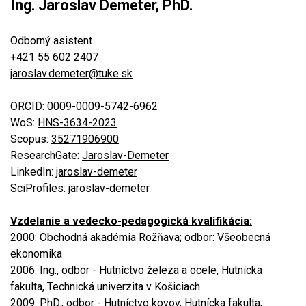
Ing. Jaroslav Demeter, PhD.
Odborný asistent
+421 55 602 2407
jaroslav.demeter@tuke.sk
ORCID:
0009-0009-5742-6962
WoS:
HNS-3634-2023
Scopus:
35271906900
ResearchGate:
Jaroslav-Demeter
LinkedIn:
jaroslav-demeter
SciProfiles:
jaroslav-demeter
Vzdelanie a vedecko-pedagogická kvalifikácia:
2000: Obchodná akadémia Rožňava; odbor: Všeobecná
ekonomika
2006: Ing., odbor - Hutníctvo železa a ocele, Hutnícka
fakulta, Technická univerzita v Košiciach
2009: PhD., odbor - Hutníctvo kovov, Hutnícka fakulta,