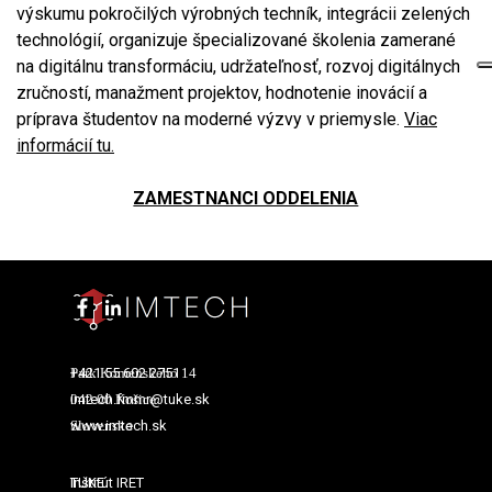
výskumu pokročilých výrobných techník, integrácii zelených
technológií, organizuje špecializované školenia zamerané
na digitálnu transformáciu, udržateľnosť, rozvoj digitálnych
zručností, manažment projektov, hodnotenie inovácií a
príprava študentov na moderné výzvy v priemysle.
Viac
informácií tu.
ZAMESTNANCI ODDELENIA
+421 55 602 2751
Park Komenského 14
imtech.fmmr@tuke.sk
042 00 Košice
Slovensko
www.imtech.sk
TUKE
Inštitút IRET