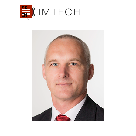
Prejsť na obsah
SK
Preskočiť menu
EN