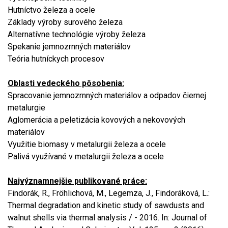
Hutníctvo železa a ocele
Základy výroby surového železa
Alternatívne technológie výroby železa
Spekanie jemnozrnných materiálov
Teória hutníckych procesov
Oblasti vedeckého pôsobenia:
Spracovanie jemnozrnných materiálov a odpadov čiernej
metalurgie
Aglomerácia a peletizácia kovových a nekovových
materiálov
Využitie biomasy v metalurgii železa a ocele
Palivá využívané v metalurgii železa a ocele
Najvýznamnejšie publikované práce
:
Findorák, R., Fröhlichová, M., Legemza, J., Findoráková, L.:
Thermal degradation and kinetic study of sawdusts and
walnut shells via thermal analysis / - 2016. In: Journal of