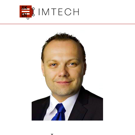
Prejsť na obsah
SK
Preskočiť menu
EN