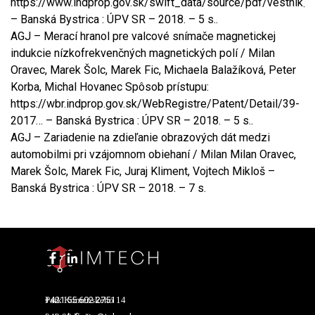
https://www.indprop.gov.sk/swift_data/source/pdf/vestnik
– Banská Bystrica : ÚPV SR – 2018. – 5 s..
AGJ – Merací hranol pre valcové snímače magnetickej
indukcie nízkofrekvenčných magnetických polí / Milan
Oravec, Marek Šolc, Marek Fic, Michaela Balažíková, Peter
Korba, Michal Hovanec Spôsob prístupu:
https://wbr.indprop.gov.sk/WebRegistre/Patent/Detail/39-
2017… – Banská Bystrica : ÚPV SR – 2018. – 5 s..
AGJ – Zariadenie na zdieľanie obrazových dát medzi
automobilmi pri vzájomnom obiehaní / Milan Milan Oravec,
Marek Šolc, Marek Fic, Juraj Kliment, Vojtech Mikloš –
Banská Bystrica : ÚPV SR – 2018. – 7 s.
+421 55 602 2751
Park Komenského 14