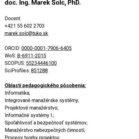
doc. Ing. Marek Šolc, PhD.
Docent
+421 55
602 2703
marek.solc@tuke.sk
ORCID:
0000-0001-7906-6405
WoS:
B-6911-2015
SCOPUS:
55234446100
SciProfiles:
851288
Oblasti pedagogického pôsobenia:
Informatika;
Integrované manažérske systémy;
Projektové manažérstvo;
Informačné systémy I.;
Spoľahlivosť a bezpečnosť systémov;
Manažérstvo nebezpečných činností;
Procesy tvorby projektov;