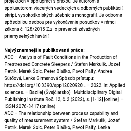
projektoch v spolupráci s praxou. Je autorom a
spoluautorom viacerých vedeckých a odborných publikácií,
skrípt, vysokoškolských učebníc a monografií. Je odborne
spôsobilou osobou pre vykonávanie posudkov v rámci
zákona č. 128/2015 Z.z. o prevencii závažných
priemyselných havárií.
Najvýznamnejšie publikované práce:
ADC – Analysis of Fault Conditions in the Production of
Prestressed Concrete Sleepers / Štefan Markulik, Jozef
Petrík, Marek Šolc, Peter Blaško, Pavol Palfy, Andrea
Sütőová, Lenka Girmanová Spôsob prístupu:
https://doi.org/10.3390/app12020928… – 2022. In: Applied
sciences. – Bazilej (Švajčiarsko) : Multidisciplinary Digital
Publishing Institute Roč. 12, č. 2 (2022), s. [1-12] [online]. –
ISSN 2076-3417 (online)
ADC – The relationship between process capability and
quality of measurement system / Štefan Markulik, Jozef
Petrík, Marek Šolc, Peter Blaško, Pavol Palfy, Lenka