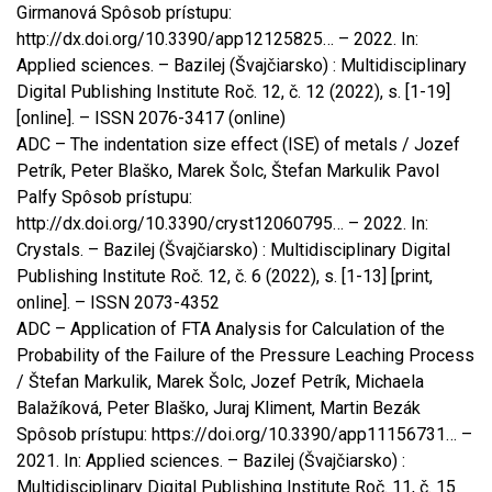
Girmanová Spôsob prístupu:
http://dx.doi.org/10.3390/app12125825… – 2022. In:
Applied sciences. – Bazilej (Švajčiarsko) : Multidisciplinary
Digital Publishing Institute Roč. 12, č. 12 (2022), s. [1-19]
[online]. – ISSN 2076-3417 (online)
ADC – The indentation size effect (ISE) of metals / Jozef
Petrík, Peter Blaško, Marek Šolc, Štefan Markulik Pavol
Palfy Spôsob prístupu:
http://dx.doi.org/10.3390/cryst12060795… – 2022. In:
Crystals. – Bazilej (Švajčiarsko) : Multidisciplinary Digital
Publishing Institute Roč. 12, č. 6 (2022), s. [1-13] [print,
online]. – ISSN 2073-4352
ADC – Application of FTA Analysis for Calculation of the
Probability of the Failure of the Pressure Leaching Process
/ Štefan Markulik, Marek Šolc, Jozef Petrík, Michaela
Balažíková, Peter Blaško, Juraj Kliment, Martin Bezák
Spôsob prístupu: https://doi.org/10.3390/app11156731… –
2021. In: Applied sciences. – Bazilej (Švajčiarsko) :
Multidisciplinary Digital Publishing Institute Roč. 11, č. 15