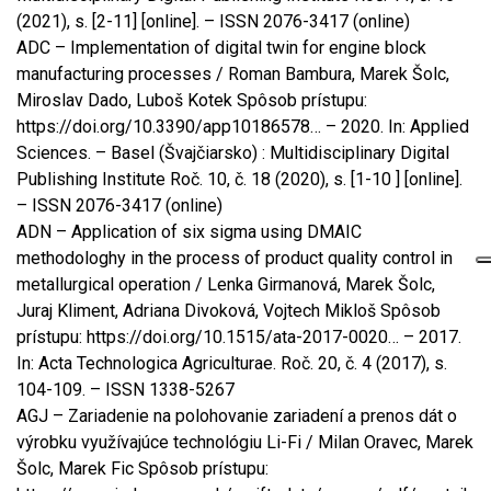
(2021), s. [2-11] [online]. – ISSN 2076-3417 (online)
ADC – Implementation of digital twin for engine block
manufacturing processes / Roman Bambura, Marek Šolc,
Miroslav Dado, Luboš Kotek Spôsob prístupu:
https://doi.org/10.3390/app10186578… – 2020. In: Applied
Sciences. – Basel (Švajčiarsko) : Multidisciplinary Digital
Publishing Institute Roč. 10, č. 18 (2020), s. [1-10 ] [online].
– ISSN 2076-3417 (online)
ADN – Application of six sigma using DMAIC
methodologhy in the process of product quality control in
metallurgical operation / Lenka Girmanová, Marek Šolc,
Juraj Kliment, Adriana Divoková, Vojtech Mikloš Spôsob
prístupu: https://doi.org/10.1515/ata-2017-0020… – 2017.
In: Acta Technologica Agriculturae. Roč. 20, č. 4 (2017), s.
104-109. – ISSN 1338-5267
AGJ – Zariadenie na polohovanie zariadení a prenos dát o
výrobku využívajúce technológiu Li-Fi / Milan Oravec, Marek
Šolc, Marek Fic Spôsob prístupu: